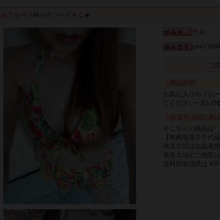
フルーツ柄セクシービキニ★
品名
うみ
umi-t109
ご注
商品説明
お気に入りのフル
てくださいー(⁠ʘ⁠ᴗ⁠ʘ⁠✿
発送方法特記事
※こちらの商品は
【有料発送ＯＰ代
発送方法は出品者
発送方法のご指定
送料別途請求は￥0