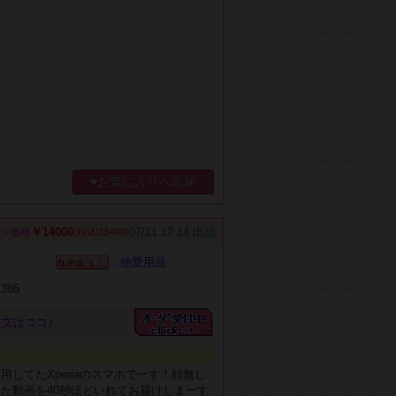
♥お気に入りへ追加
￥14000
07/11 17:14 出品
価格
(税込\15400)
…他愛用品
1386
文はココ♪
用してたXperiaのスマホでーす！顔無し
た動画を40秒ほどいれてお届けしまーす