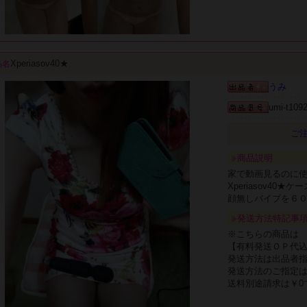
Xperiasov40★
品名
うみ
umi-t109
ご注
商品説明
家で動画見るのに使用して
Xperiasov40
顔無しバイブを６
発送方法特記事
※こちらの商品は
【有料発送ＯＰ代
発送方法は出品者
発送方法のご指定
送料別途請求は￥0