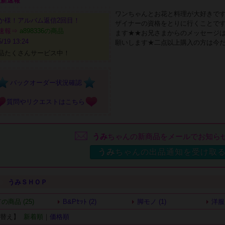
更新速報
ワンちゃんとお花と料理が大好きで
か様！アルバム返信2回目！
ザイナーの資格をとりに行くことで
速報⇒
a898336の商品
ます★★お兄さまからのメッセージ
/19 13:24
願いします★二点以上購入の方は今
品たくさんサービス中！
バックオーダー状況確認
質問やリクエストはこちら
うみ
ちゃんの新商品をメールでお知ら
うみ
ちゃんの出品通知を受け取
●
うみＳＨＯＰ
の商品 (25)
B&Pｾｯﾄ (2)
脚モノ (1)
洋服 
び替え】
新着順
｜
価格順