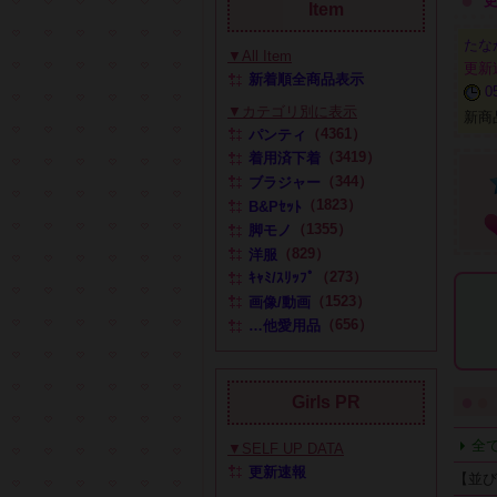
●
Item
たな
▼All Item
更新
新着順全商品表示
05
▼カテゴリ別に表示
新商
（4361）
パンティ
（3419）
着用済下着
（344）
ブラジャー
（1823）
B&Pｾｯﾄ
（1355）
脚モノ
（829）
洋服
（273）
ｷｬﾐ/ｽﾘｯﾌﾟ
（1523）
画像/動画
（656）
…他愛用品
●
●
Girls PR
全て
▼SELF UP DATA
更新速報
【並