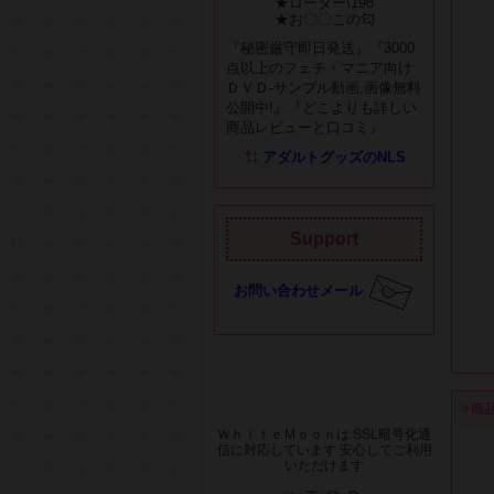
★ローター\198
★お〇〇この匂
『秘密厳守即日発送』『3000
点以上のフェチ・マニア向け
ＤＶＤ-サンプル動画,画像無料
公開中!』『どこよりも詳しい
商品レビューと口コミ』
アダルトグッズのNLS
Support
お問い合わせメール
商
ＷｈｉｔｅＭｏｏｎは SSL暗号化通
信に対応しています 安心してご利用
いただけます