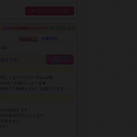
♥お気に入りへ追加
￥16000
07/18 13:08 出品
価格
(税込\17600)
…他愛用品
2426
文はココ♪
るスマホでーす(⁠◕⁠ᴗ⁠◕⁠✿⁠)
★ケース付きでお届けしまーす★
０秒当てた動画を入れてお届けします！
項
込みの商品】です。
指定の発送方法になります。
は出来ません。
です♪