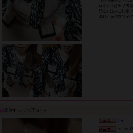
【有料発送ＯＰ代
発送方法は出品者
発送方法のご指定
送料別途請求は￥0
夏色オレンジの下着〜★
品名
うみ
umi-bp10