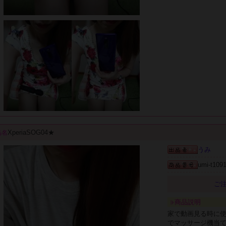
XperiaSOG04★
品名
うみ
umi-t109
ご注
商品説明
家で動画見る時に使
でマッサージ機当て