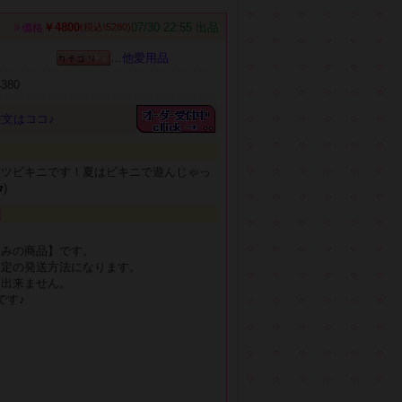
￥4800
07/30 22:55 出品
価格
(税込\5280)
…他愛用品
4380
文はココ♪
ーツビキニです！夏はビキニで遊んじゃっ
⁠)
項
込みの商品】です。
指定の発送方法になります。
は出来ません。
です♪