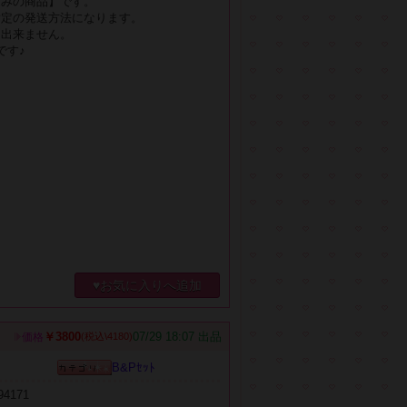
込みの商品】です。
指定の発送方法になります。
は出来ません。
です♪
♥お気に入りへ追加
￥3800
07/29 18:07 出品
価格
(税込\4180)
B&Pｾｯﾄ
94171