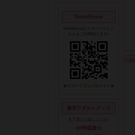
SmartPhone
WhiteMoonはスマートフォン
からもご利用頂けます♪
商
★スマートフォンサイトへ★
激安アダルトグッズ
▼下着と一緒にどうぞ♪
☆PR広告☆