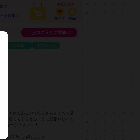
カート
お気に入り
ログ
の子募集中
女の子
商品
♡お気に入りに登録♡
お返事
オプション
★
きでたくさんあるのでたくさんあるので購
っと満足してもらえるように頑張りたいと
メッセージ下さい～！
にいれて密封お届けします！