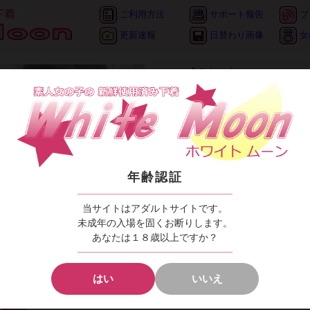
ご利用方法
サポート報告
ブ
更新速報
日替わり画像
女
●
●
●
うみちゃん
アルバム
日替わり
●
●
●
プロフィール
31才
フリーター★たまに夜の蝶
4月11日
年齢認証
B88/W60/H80
買物とDVD鑑賞と美磨き★
当サイトはアダルトサイトです。
未成年の入場を固くお断りします。
●
●
●
自己紹介
あなたは１８歳以上ですか？
はじめまして～★洋服集めなどが好
入していただけたら嬉しいです。も
思ってます！ リクエストなどあれば
はい
いいえ
下着、ストッキングはジップロップ