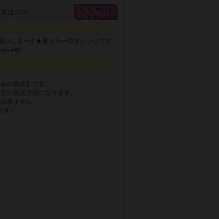
文はココ♪
届けしまーす★夏カラーのオレンジです！
⁠◕⁠✿⁠)
項
込みの商品】です。
指定の発送方法になります。
は出来ません。
です♪