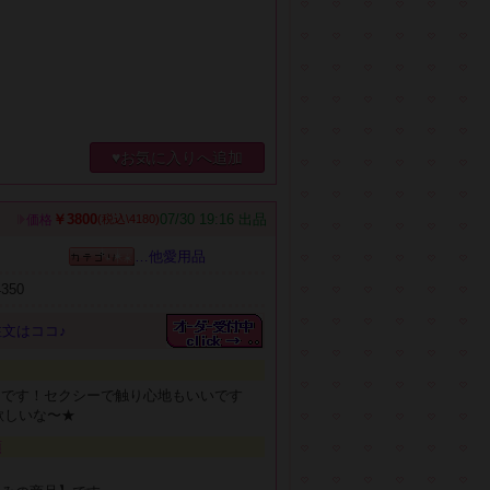
♥お気に入りへ追加
￥3800
07/30 19:16 出品
価格
(税込\4180)
…他愛用品
4350
文はココ♪
スです！セクシーで触り心地もいいです
遊んで欲しいな〜★
項