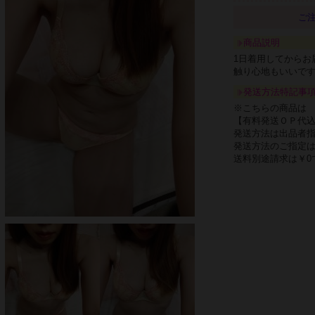
ご注
商品説明
1日着用してからお
触り心地もいいです(⁠◕⁠ᴗ
発送方法特記事
※こちらの商品は
【有料発送ＯＰ代
発送方法は出品者
発送方法のご指定
送料別途請求は￥0