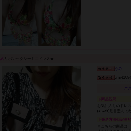
リボンセクシーミニドレス★
品名
うみ
umi-t109
ご注
商品説明
お気に入りのドレ
(⁠◕⁠ᴗ⁠◕⁠✿⁠)是非
発送方法特記事
※こちらの商品は