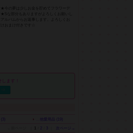
す★今の夢は少しお金を貯めてフラワーデ
す★Sな部分もありますがよろしくお願いし
はアルバムからお返事します。よろしくお
だけおまけ付きです☆
せします！
る⇒
(3)
…他愛用品 (19)
←前ページ
1
2
3
次ページ→
|
/
/
|