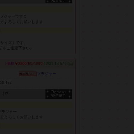
ブラジャーです☺
る方よろしくお願いします
項
、
可サイズ】です。
法]をご指定下さい♪
￥2800
12/31 18:57 出品
価格
(税込\3080)
ブラジャー
b940177
1/7
ブラジャー
る方よろしくお願いします
項
、