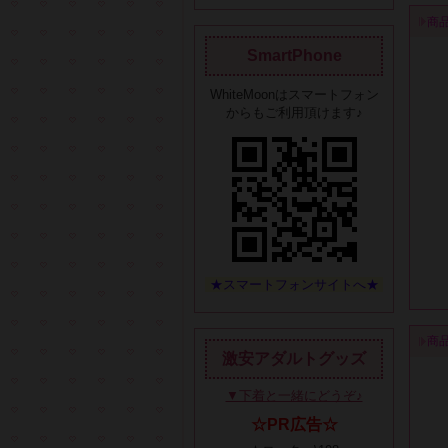
商
SmartPhone
WhiteMoonはスマートフォン
からもご利用頂けます♪
★スマートフォンサイトへ★
商
激安アダルトグッズ
▼下着と一緒にどうぞ♪
☆PR広告☆