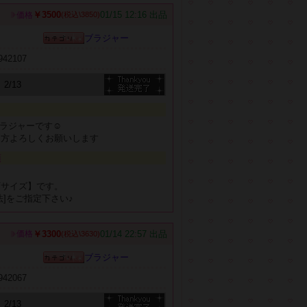
￥3500
01/15 12:16 出品
価格
(税込\3850)
ブラジャー
b942107
2/13
ブラジャーです☺
る方よろしくお願いします
項
、
可サイズ】です。
法]をご指定下さい♪
￥3300
01/14 22:57 出品
価格
(税込\3630)
ブラジャー
b942067
2/13