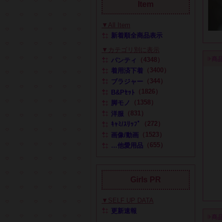
Item
▼All Item
新着順全商品表示
▼カテゴリ別に表示
商
（4348）
パンティ
（3400）
着用済下着
（344）
ブラジャー
（1826）
B&Pｾｯﾄ
（1358）
脚モノ
（831）
洋服
（272）
ｷｬﾐ/ｽﾘｯﾌﾟ
（1523）
画像/動画
（655）
…他愛用品
Girls PR
▼SELF UP DATA
更新速報
商