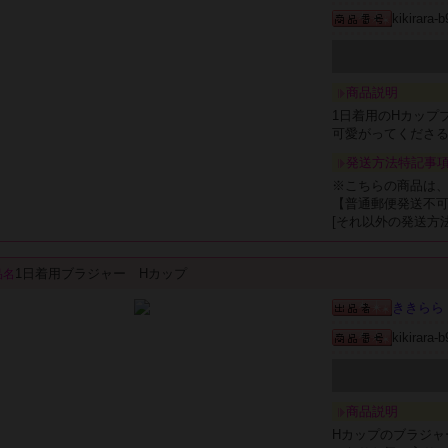
kikirara-
商品説明
1日着用のHカップ
可愛がってくださ
発送方法特記事
※こちらの商品は
【普通郵便発送不
[それ以外の発送方
1日着用ブラジャー Hカップ
品名
ききらら
kikirara-
商品説明
Hカップのブラジャ