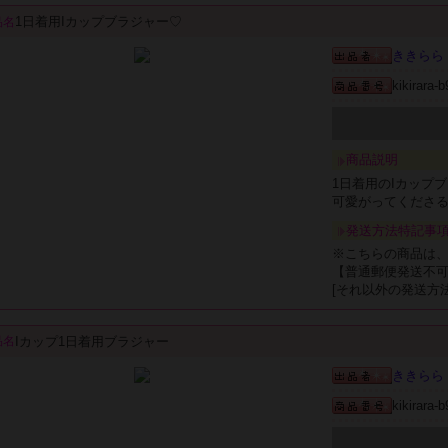
1日着用Iカップブラジャー♡
品名
ききらら
kikirara-
商品説明
1日着用のIカップ
可愛がってくださ
発送方法特記事
※こちらの商品は
【普通郵便発送不
[それ以外の発送方
Iカップ1日着用ブラジャー
品名
ききらら
kikirara-