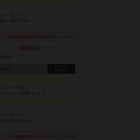
項
、
可サイズ】です。
法]をご指定下さい♪
￥2800
09/20 19:40 出品
価格
(税込\3080)
ブラジャー
b983365
10/14
ブラジャーです
る方よろしくお願いします
項
、
可サイズ】です。
法]をご指定下さい♪
￥2800
08/18 19:38 出品
価格
(税込\3080)