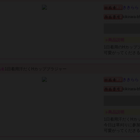
ききらら
kikirara-
商品説明
1日着用のHカップ
可愛がってくださ
1日着用汗だくHカップブラジャー
品名
ききらら
kikirara-
商品説明
1日着用汗だくHカ
今日は草刈りに参
可愛がってくださ