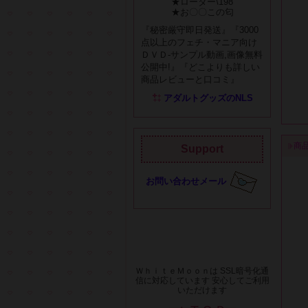
★ローター\198
★お〇〇この匂
『秘密厳守即日発送』『3000
点以上のフェチ・マニア向け
ＤＶＤ-サンプル動画,画像無料
公開中!』『どこよりも詳しい
商品レビューと口コミ』
アダルトグッズのNLS
商
Support
お問い合わせメール
ＷｈｉｔｅＭｏｏｎは SSL暗号化通
信に対応しています 安心してご利用
いただけます