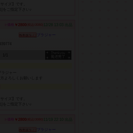
可サイズ】です。
法]をご指定下さい♪
￥2800
12/28 13:03 出品
価格
(税込\3080)
ブラジャー
b939774
1/1
ブラジャー
る方よろしくお願いします
項
、
可サイズ】です。
法]をご指定下さい♪
￥2800
11/19 22:10 出品
価格
(税込\3080)
ブラジャー