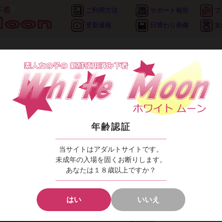
ご利用方法
サポート報告
ブ
更新速報
日替わり画像
女
●
ききららＳＨＯＰ
の商品 (15)
ブラジャー (15)
び替え】
新着順
｜
価格順
1日着用 Hカップブラジャー クタクタ
品名
年齢認証
ききらら
kikirara-
当サイトはアダルトサイトです。
未成年の入場を固くお断りします。
あなたは１８歳以上ですか？
商品説明
1日着用のHカップ
はい
いいえ
愛用歴長くかなり
可愛がってくださ