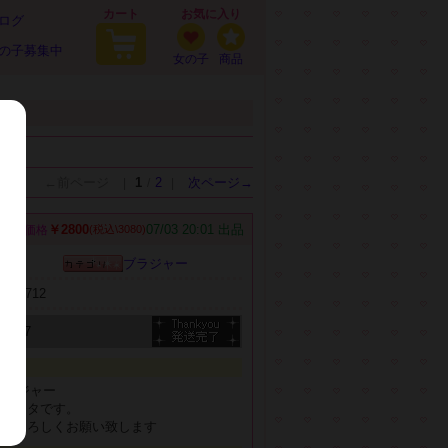
カート
お気に入り
ログ
の子募集中
女の子
商品
←前ページ
1
2
次ページ→
|
/
|
￥2800
07/03 20:01 出品
価格
(税込\3080)
ブラジャー
b1030712
7/27
ブラジャー
クタクタです。
る方よろしくお願い致します