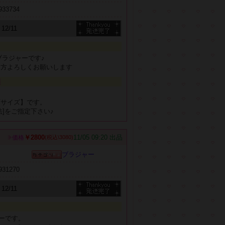
b933734
12/11
ブラジャーです♪
る方よろしくお願いします
項
、
可サイズ】です。
法]をご指定下さい♪
￥2800
11/05 09:20 出品
価格
(税込\3080)
ブラジャー
b931270
12/11
ーです。