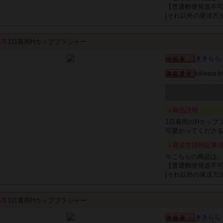
【普通郵便発送不
[それ以外の発送方
1日着用Hカップブラジャー
品名
ききらら
kikirara-
商品説明
1日着用のHカップ
可愛がってくださ
発送方法特記事
※こちらの商品は
【普通郵便発送不
[それ以外の発送方
1日着用Hカップブラジャー
品名
ききらら