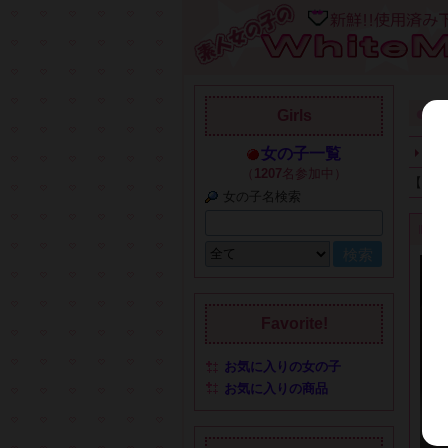
●
●
Girls
女の子一覧
全て
（
1207
名参加中）
【並
女の子名検索
商
Favorite!
お気に入りの女の子
お気に入りの商品