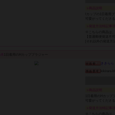
商品説明
Iカップの1日着用
可愛がってくださ
発送方法特記事
※こちらの商品は
【普通郵便発送不
[それ以外の発送方
1日着用のHカップブラジャー
品名
ききらら
kikirara-
商品説明
1日着用のHカップ
可愛がってくださ
発送方法特記事
※こちらの商品は